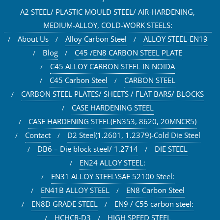
A2 STEEL/ PLASTIC MOULD STEEL/ AIR-HARDENING,
MEDIUM-ALLOY, COLD-WORK STEELS:
About Us
Alloy Carbon Steel
ALLOY STEEL-EN19
Blog
C45 /EN8 CARBON STEEL PLATE
C45 ALLOY CARBON STEEL IN NOIDA
C45 Carbon Steel
CARBON STEEL
CARBON STEEL PLATES/ SHEETS / FLAT BARS/ BLOCKS
CASE HARDENING STEEL
CASE HARDENING STEEL(EN353, 8620, 20MNCR5)
Contact
D2 Steel(1.2601, 1.2379)-Cold Die Steel
DB6 – Die block steel/ 1.2714
DIE STEEL
EN24 ALLOY STEEL:
EN31 ALLOY STEEL\SAE 52100 Steel:
EN41B ALLOY STEEL
EN8 Carbon Steel
EN8D GRADE STEEL
EN9 / C55 carbon steel:
HCHCR-D3
HIGH SPEED STEEL